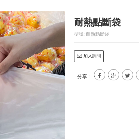
型號: 耐熱點斷袋
加入詢問
分享 :