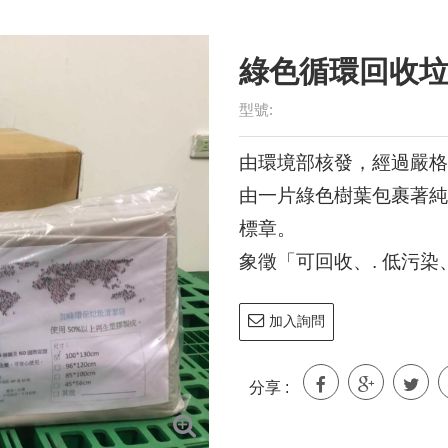
型號:
由環境部核發，經過嚴格
由一片綠色樹葉包裹著純
標章。
象徵「可回收、. 低污
加入詢問
分享 :